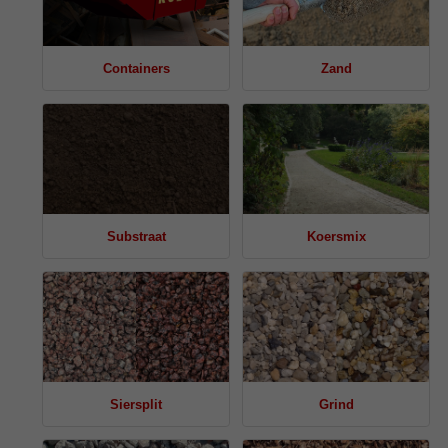
Containers
Zand
Substraat
Koersmix
Siersplit
Grind