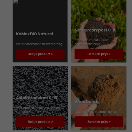
Natuurcompost 0-10
KoMex BIO Naturel
Krachtige en natuurlijke
Waterdoorlatende halfverharding
bodemverbetering
Bekijk product >
Bereken prijs >
Asfaltgranulaat 0-16
Woudzand
Voor opritten, paden en tijdelijke
verharding
Geelbruin tot roodbruin gekleurd
Bekijk product >
Bereken prijs >