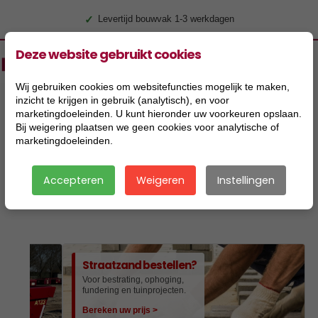
✓
Al meer dan 100 jaar specialist in zand & grind
Deze website gebruikt cookies
Wij gebruiken cookies om websitefuncties mogelijk te maken,
inzicht te krijgen in gebruik (analytisch), en voor
marketingdoeleinden. U kunt hieronder uw voorkeuren opslaan.
Bij weigering plaatsen we geen cookies voor analytische of
marketingdoeleinden.
Accepteren
Weigeren
Instellingen
|
Straatzand bestellen?
Voor bestrating, ophoging,
fundering en tuinprojecten.
Bereken uw prijs >