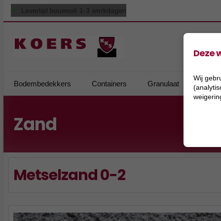
✓
Levertijd bouwvak 1-3 werkdagen
Deze w
Wij gebr
Bodembedekkers
Containers
Granulaat
Grind
(analyti
weigerin
Zand
Metselzand 0-2