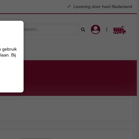
✓
Levering door heel Nederland
|
n gebruik
Zand
aan. Bij