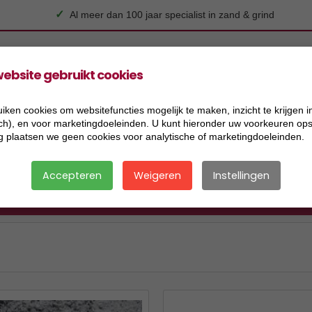
✓
Al meer dan 100 jaar specialist in zand & grind
ebsite gebruikt cookies
uiken cookies om websitefuncties mogelijk te maken, inzicht te krijgen i
Koersmix
Siersplit
Substraat
Toebehoren
sch), en voor marketingdoeleinden. U kunt hieronder uw voorkeuren opsl
g plaatsen we geen cookies voor analytische of marketingdoeleinden.
Accepteren
Weigeren
Instellingen