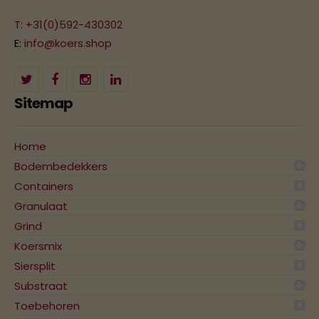
T: +31(0)592-430302
E:
info@koers.shop
Sitemap
Home
Bodembedekkers
Containers
Granulaat
Grind
Koersmix
Siersplit
Substraat
Toebehoren