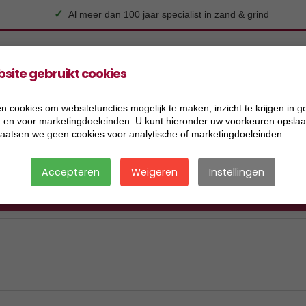
✓
Al meer dan 100 jaar specialist in zand & grind
site gebruikt cookies
n cookies om websitefuncties mogelijk te maken, inzicht te krijgen in g
Grind
Koersmix
Siersplit
Substraat
Toebe
), en voor marketingdoeleinden. U kunt hieronder uw voorkeuren opslaan
laatsen we geen cookies voor analytische of marketingdoeleinden.
Accepteren
Weigeren
Instellingen