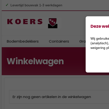
✓
Levertijd bouwvak 1-3 werkdagen
Deze web
Wij gebruike
Bodembedekkers
Containers
Granulaat
(analytisch
weigering p
Winkelwagen
Er zijn nog geen artikelen in de winkelwagen