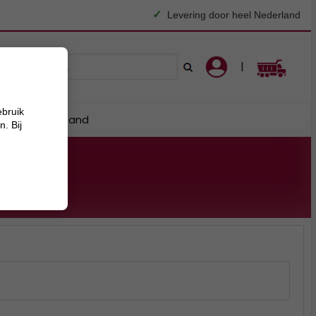
✓
Levering door heel Nederland
|
ebruik
horen
Zand
. Bij