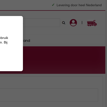
✓
Levering door heel Nederland
|
ebruik
horen
Zand
. Bij