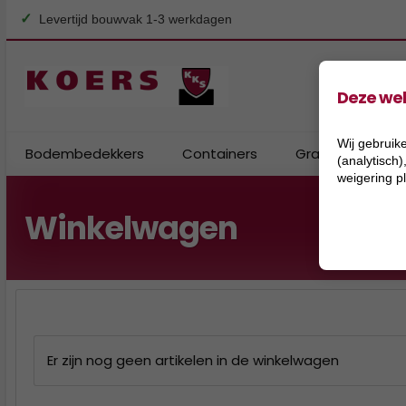
✓
Levertijd bouwvak 1-3 werkdagen
Deze web
Wij gebruike
Bodembedekkers
Containers
Granulaat
(analytisch
weigering p
Winkelwagen
Er zijn nog geen artikelen in de winkelwagen