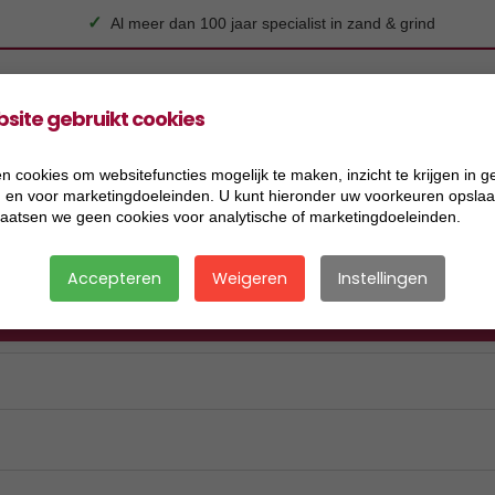
✓
Al meer dan 100 jaar specialist in zand & grind
site gebruikt cookies
n cookies om websitefuncties mogelijk te maken, inzicht te krijgen in g
Grind
Koersmix
Siersplit
Substraat
Toebe
), en voor marketingdoeleinden. U kunt hieronder uw voorkeuren opslaan
laatsen we geen cookies voor analytische of marketingdoeleinden.
Accepteren
Weigeren
Instellingen