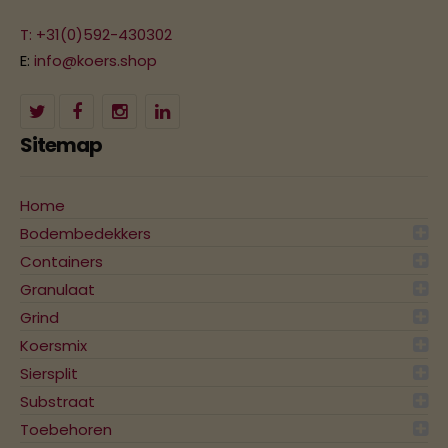
T: +31(0)592-430302
E:
info@koers.shop
Sitemap
Home
Bodembedekkers
Containers
Granulaat
Grind
Koersmix
Siersplit
Substraat
Toebehoren